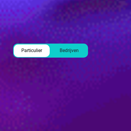
Particulier
Particulier
Bedrijven