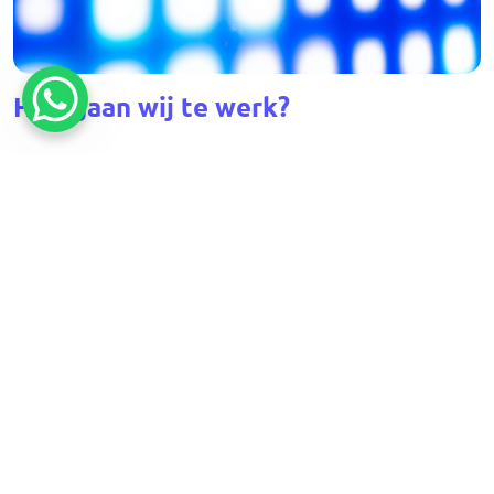
Hoe gaan wij te werk?
Na een eerste contact plannen we een afspraak
in om uw wensen te bespreken
Er volgt een overzichtelijke en duidelijke offerte
Bij Akkoord, alles wordt gereserveerd en de
planning wordt gemaakt
In aanloop naar het feest houden we nog contact
op om de laatste details door te nemen