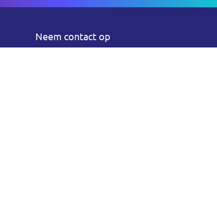
Neem contact op
Bel ons
06 55 30 36 10
E-mail:
info@ruudverhaag.nl
Socials