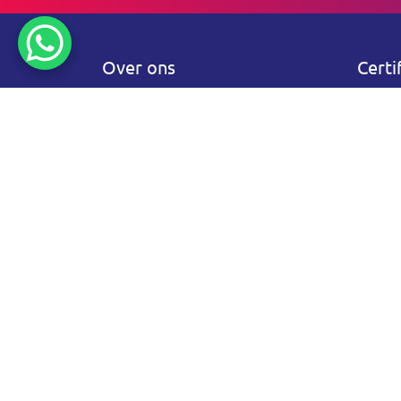
Over ons
Certi
Vanuit Maasbree leveren en
verzorgen wij licht, geluid en
beeld voor jouw event met veel
passie en plezier. Samen met
ons team staan wij klaar om je
geheel te ontzorgen!
Wat wij doen, onze diensten:
Wij verzorgen
licht
,
geluid
en
beeld
voor iedere gelegenheid.
Bekijk onze website en neem
contact
op voor de