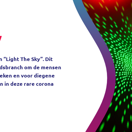
y
 “Light The Sky”. Dit
luidsbranch om de mensen
steken en voor diegene
n in deze rare corona