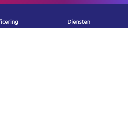
ficering
Diensten
Home
Particulier
Bruiloft
Feesten & Partijen
Afscheid
Entertainment
Dj Shows
Muziekzuil
DJ’s
Verhuur
Over Ruud