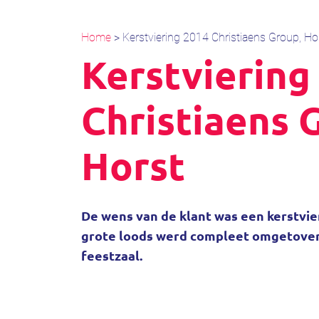
Home
>
Kerstviering 2014 Christiaens Group, Ho
Kerstviering
Christiaens 
Horst
De wens van de klant was een kerstvier
grote loods werd compleet omgetover
feestzaal.