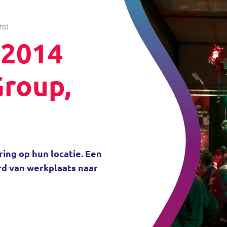
rst
 2014
Group,
ing op hun locatie. Een
d van werkplaats naar