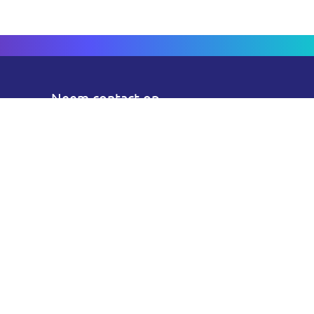
Neem contact op
Bel ons
06 55 30 36 10
E-mail:
info@ruudverhaag.nl
Socials