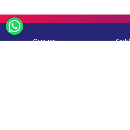
Over ons
Certi
Vanuit Maasbree leveren en
verzorgen wij licht, geluid en
beeld voor jouw event met veel
passie en plezier. Samen met
ons team staan wij klaar om je
geheel te ontzorgen!
Wat wij doen, onze diensten:
Wij verzorgen
licht
,
geluid
en
beeld
voor iedere gelegenheid.