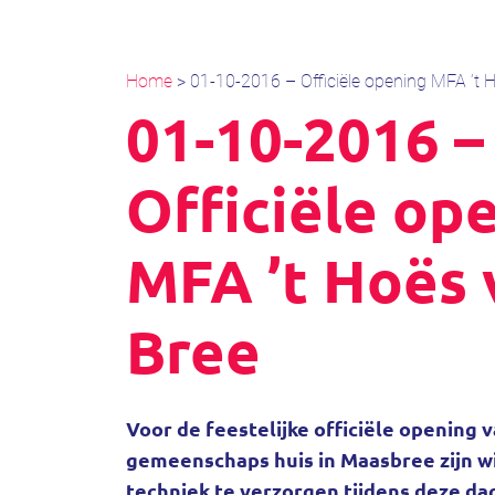
Home
>
01-10-2016 – Officiële opening MFA ’t 
01-10-2016 –
Officiële op
MFA ’t Hoës 
Bree
Voor de feestelijke officiële opening 
gemeenschaps huis in Maasbree zijn w
techniek te verzorgen tijdens deze da