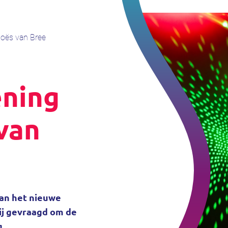
Hoës van Bree
ening
van
van het nieuwe
ij gevraagd om de
g.