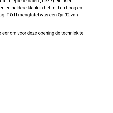
eter diepte te halen., deze geluidset
n en heldere klank in het mid en hoog en
aag. F.O.H mengtafel was een Qu-32 van
 eer om voor deze opening de techniek te
Neem contact op