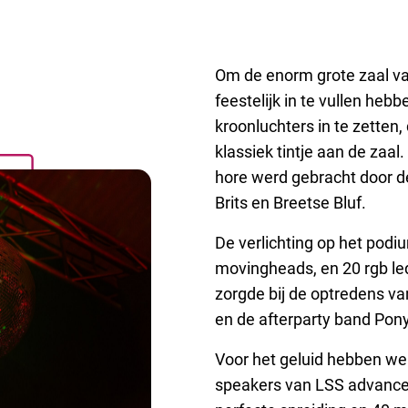
Om de enorm grote zaal va
feestelijk in te vullen he
kroonluchters in te zetten,
klassiek tintje aan de zaal
hore werd gebracht door d
Brits en Breetse Bluf.
De verlichting op het podi
movingheads, en 20 rgb led
zorgde bij de optredens v
en de afterparty band Pony
Voor het geluid hebben we 
speakers van LSS advanc