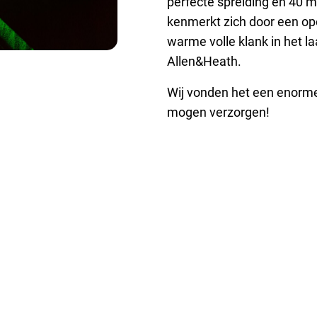
perfecte spreiding en 40 m
kenmerkt zich door een ope
warme volle klank in het l
Allen&Heath.
Wij vonden het een enorme
mogen verzorgen!
ficering
Diensten